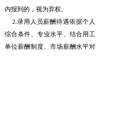
内报到的，视为弃权。
2.录用人员薪酬待遇依据个人
综合条件、专业水平、结合用工
单位薪酬制度、市场薪酬水平对
标具体工作岗位综合拟定。新录
用人员实行试用期制度，根据试
用期表现和工作情况确定薪酬，
最终以实际发放的工资为准。试
用期不合格的，解除劳动合同。
五、特别说明
（一）应聘人员在应聘期间，