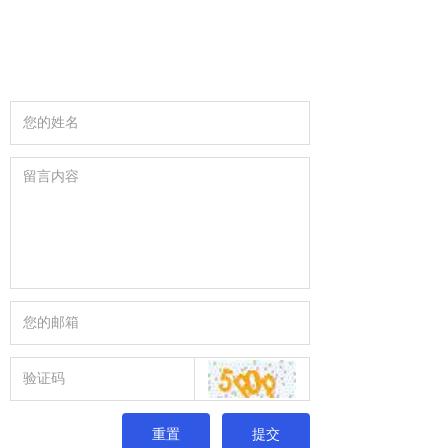
重置
提交